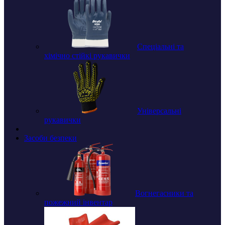
Спеціальні та
хімічно стійкі рукавички
Універсальні
рукавички
Засоби безпеки
Вогнегасники та
пожежний інвентар