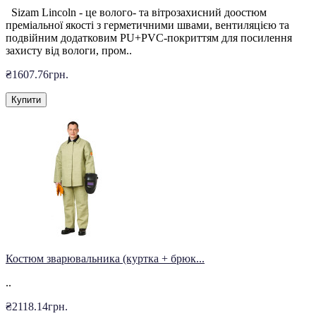
Sizam Lincoln - це волого- та вітрозахисний доостюм
преміальної якості з герметичними швами, вентиляцією та
подвійним додатковим PU+PVC-покриттям для посилення
захисту від вологи, пром..
₴1607.76грн.
Купити
Костюм зварювальника (куртка + брюк...
..
₴2118.14грн.