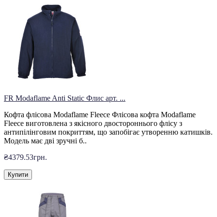
FR Modaflame Anti Static Флис арт. ...
Кофта флісова Modaflame Fleece Флісова кофта Modaflame
Fleece виготовлена з якісного двостороннього флісу з
антипілінговим покриттям, що запобігає утворенню катишків.
Модель має дві зручні б..
₴4379.53грн.
Купити