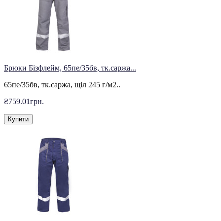
Брюки Бізфлейм, 65пе/35бв, тк.саржа...
65пе/35бв, тк.саржа, щіл 245 г/м2..
₴759.01грн.
Купити