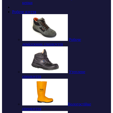
кепки
Робоче взуття
Робоче
демісезонне спецвзуття
Утеплене
спецвзуття
Вологостійке
спецвзуття