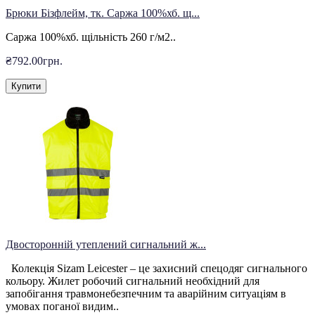
Брюки Бізфлейм, тк. Саржа 100%хб. щ...
Саржа 100%хб. щільність 260 г/м2..
₴792.00грн.
Купити
Двосторонній утеплений сигнальний ж...
Колекція Sizam Leicester – це захисний спецодяг сигнального
кольору. Жилет робочий сигнальний необхідний для
запобігання травмонебезпечним та аварійним ситуаціям в
умовах поганої видим..