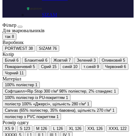
SIZAM
Фільтр
Для зварювальників
так
8
Виробник
PORTWEST
38
SIZAM
76
Колір
Білий
6
Блакитний
6
Жовтий
7
Зелений
3
Оливковий
5
Помаранчевий
5
Сірий
15
синій
10
т.синій
9
Червоний
6
Чорний
11
Матеріал
100% поліеcтер
1
Софтшелл+Rip Stop 300 г/м² 98% поліестер, 2% спандекс
1
100% поліестер із PU-покриттям
1
поліестр 100% «Джерсі», щільність 280 г/м²
1
Canvas (65% поліестер, 35% бавовна), щільність 270 г/м²
1
поліестер з PVC покриттям
1
Розмір одягу
XS
9
S
123
M
126
L
126
XL
126
XXL
126
XXXL
122
XXXXL
5
I
1
II
1
III
1
IV
1