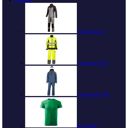
Спецодяг
Робочий одяг
Технічний одяг
Утеплений одяг
Футболки,