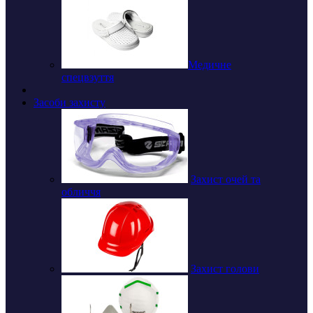
Медичне
спецвзуття
Засоби захисту
Захист очей та
обличчя
Захист голови