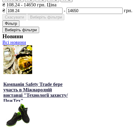
₴
108.24
-
14650
грн.
Ціна
₴
-
грн.
Скасувати
Виберіть фільтри
Фільтр
Виберіть фільтри
Новини
Всі новини
Компанія Safety Trade бере
участь в Міжнародній
виставці "Технології захисту/
ПожТех"