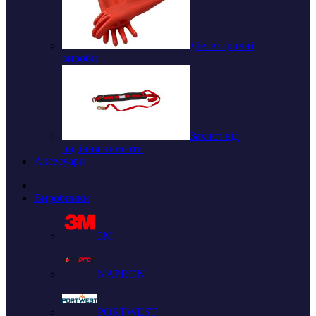
Діелектричні
вироби
Захист від
падіння з висоти
Аксесуари
Виробники
3M
NAPRON
PORTWEST