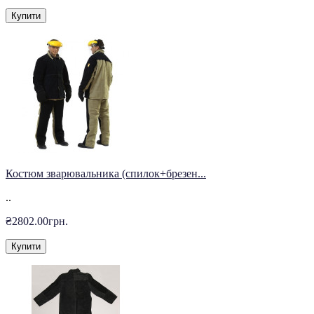
Купити
Костюм зварювальника (спилок+брезен...
..
₴2802.00грн.
Купити