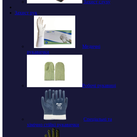
Захист слуху
Захист рук
Медичні
рукавички
Робочі рукавиці
Спеціальні та
хімічно стійкі рукавички