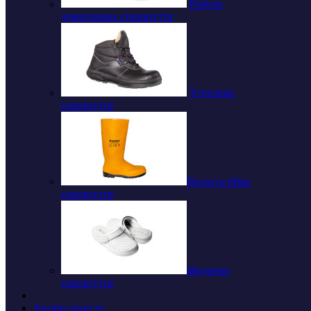
Робоче
демісезонне спецвзуття
Утеплене
спецвзуття
Вологостійке
спецвзуття
Медичне
спецвзуття
Засоби захисту