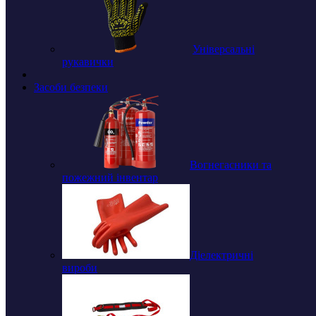
Універсальні
рукавички
Засоби безпеки
Вогнегасники та
пожежний інвентар
Діелектричні
вироби