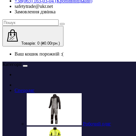
+38(063) 163-03-04 (Кропивницький)
safetytrade@ukr.net
Замовлення дзвінка
Товарів: 0 (₴0.00грн.)
Ваш кошик порожній :(
Категорії
Спецодяг
Робочий одяг