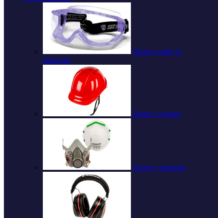
Захист очей та
обличчя
Захист голови
Захист дихання