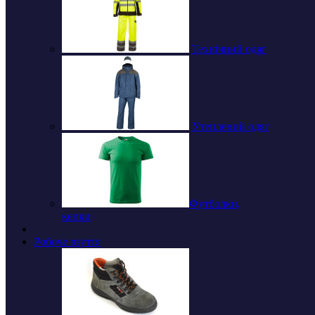
Технічний одяг
Утеплений одяг
Футболки,
кепки
Робоче взуття