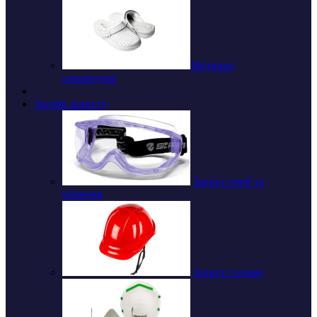
Медичне
спецвзуття
Засоби захисту
Захист очей та
обличчя
Захист голови