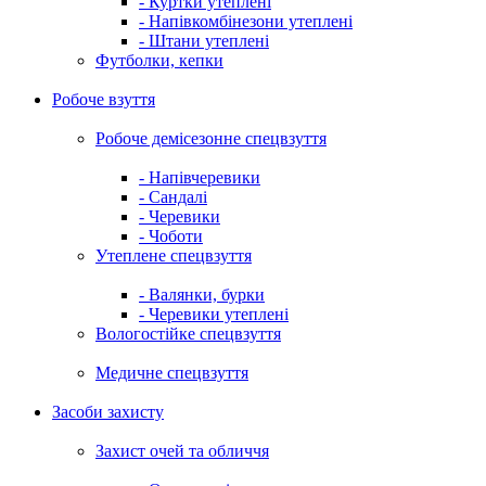
- Куртки утеплені
- Напівкомбінезони утеплені
- Штани утеплені
Футболки, кепки
Робоче взуття
Робоче демісезонне спецвзуття
- Напівчеревики
- Сандалі
- Черевики
- Чоботи
Утеплене спецвзуття
- Валянки, бурки
- Черевики утеплені
Вологостійке спецвзуття
Медичне спецвзуття
Засоби захисту
Захист очей та обличчя