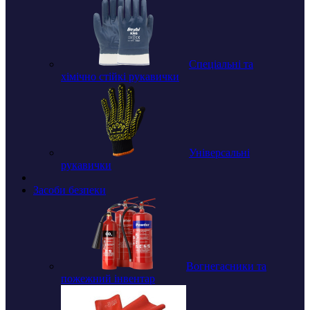
Спеціальні та
хімічно стійкі рукавички
Універсальні
рукавички
Засоби безпеки
Вогнегасники та
пожежний інвентар