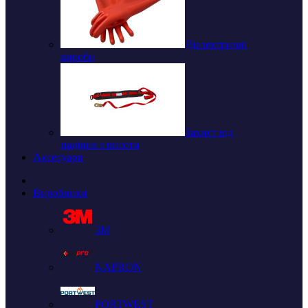
Діелектричні
вироби
Захист від
падіння з висоти
Аксесуари
Виробники
3M
NAPRON
PORTWEST