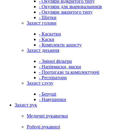
- Окуляри відкритого типу
- Окуляри для зварювальників
- Окуляри закритого типу
- Щитки
Захист голови
- Каскетки
- Каски
- Комплекти захисту
Захист дихання
- Змінні фільтри
- Напівмаски, маски
- Протигази та комплектуючі
- Респіратори
Захист слуху
- Беруші
- Навушники
Захист рук
Медичні рукавички
Робочі рукавиці