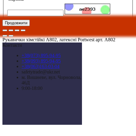
Продовжити
Рукавички хімстійкі A802, латексні Portwest арт. A802
Контакти
+38(073) 895-94-95
+38(093) 895-94-95
+38(063)163-03-04
safetytrade@ukr.net
м. Вишневе, вул. Чорновола,
46Д
9:00-18:00