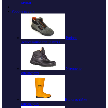
кепки
Робоче взуття
Робоче
демісезонне спецвзуття
Утеплене
спецвзуття
Вологостійке
спецвзуття