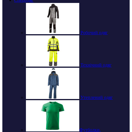
Спецодяг
Робочий одяг
Технічний одяг
Утеплений одяг
Футболки,